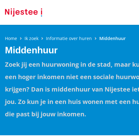
Home
Ik zoek
Informatie over huren
Middenhuur
Middenhuur
Zoek jij een huurwoning in de stad, maar ku
een hoger inkomen niet een sociale huurw
krijgen?
Dan is middenhuur van Nijestee ie
jou. Zo kun je in een huis wonen met een hu
die past bij jouw inkomen.