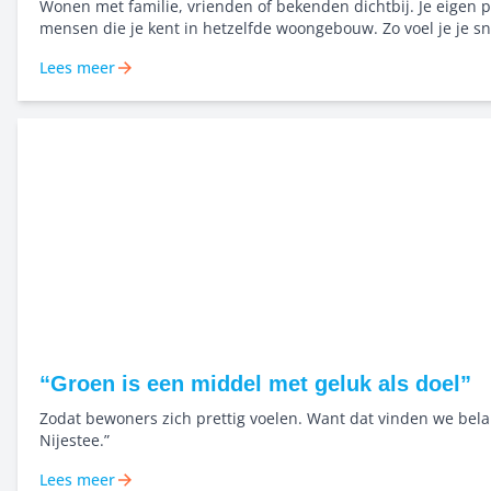
Wonen met familie, vrienden of bekenden dichtbij. Je eigen p
mensen die je kent in hetzelfde woongebouw. Zo voel je je sn
en bouwen we samen aan een buurt waar mensen elkaar ke
Lees meer
naar elkaar omkijken. Niet alleen starten, maar dichtbij elka
samen groeien in het Bernard Rölinghof.
“Groen is een middel met geluk als doel”
Zodat bewoners zich prettig voelen. Want dat vinden we belan
Nijestee.”
Lees meer