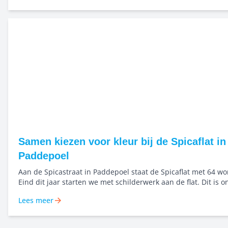
Samen kiezen voor kleur bij de Spicaflat in
Paddepoel
Aan de Spicastraat in Paddepoel staat de Spicaflat met 64 w
Eind dit jaar starten we met schilderwerk aan de flat. Dit is 
van het groot onderhoud. Kleur begint bij goed kijken Voor dit project
Lees meer
werken we vanaf het begin samen met kleuranalist Roelienke 
Zij zorgt voor een ontwerp dat past bij het gebouw, de omge
materialen. Het doel: een plek waar bewoners zich prettig vo