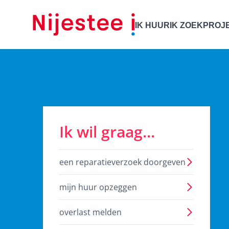
IK HUUR
IK ZOEK
PROJ
Welkom bij
Nijestee
Ik wil graag...
een reparatieverzoek doorgeven
mijn huur opzeggen
overlast melden