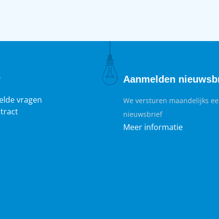
d
m
z
r
Aanmelden nieuwsbr
elde vragen
We versturen maandelijks e
tract
nieuwsbrief
Meer informatie