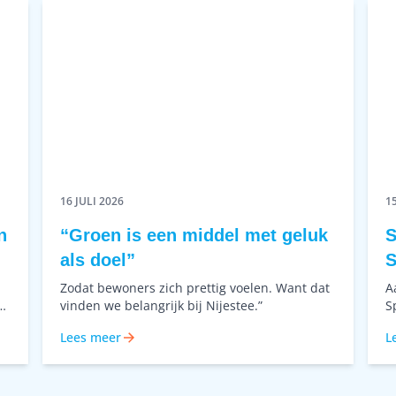
16 JULI 2026
15
n
“Groen is een middel met geluk
S
als doel”
S
Zodat bewoners zich prettig voelen. Want dat
A
nt
vinden we belangrijk bij Nijestee.”
S
er
s
Lees meer
L
o
b
w
R