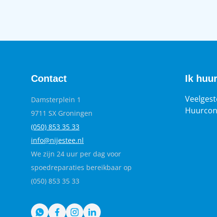
Bernard Rölinghof.
Contact
Ik huu
Veelgest
Damsterplein 1
Huurcon
9711 SX Groningen
(050) 853 35
33
info@nijestee.nl
We zijn 24 uur per dag voor
spoedreparaties bereikbaar op
(050) 853 35 33
WhatsApp
Facebook
Instagram
LinkedIn