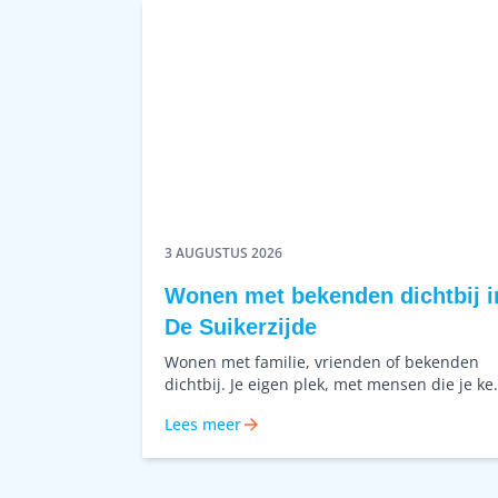
3 AUGUSTUS 2026
Wonen met bekenden dichtbij i
De Suikerzijde
Wonen met familie, vrienden of bekenden
dichtbij. Je eigen plek, met mensen die je ke
in hetzelfde woongebouw. Zo voel je je snell
Lees meer
thuis en bouwen we samen aan een buurt
waar mensen elkaar kennen en naar elkaar
omkijken. Niet alleen starten, maar dichtbij
elkaar wonen en samen groeien in het