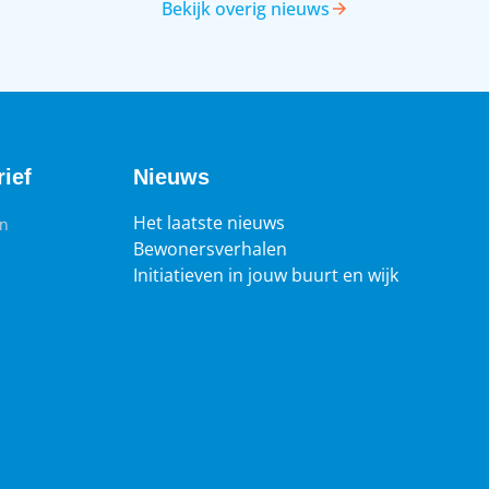
Bekijk overig nieuws
at past bij het gebouw, de omgeving en de
aterialen. Het doel: een plek waar bewoners
ich prettig voelen en trots op zijn.
ief
Nieuws
Het laatste nieuws
en
Bewonersverhalen
Initiatieven in jouw buurt en wijk