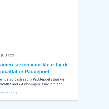
Voltage aan de Tonkensstraat bij de
Euroborg. Maar dit is geen gewone
verhuizing...
 JULI 2026
amen kiezen voor kleur bij de
picaflat in Paddepoel
an de Spicastraat in Paddepoel staat de
picaflat met 64 woningen. Eind dit jaar
tarten we met schilderwerk aan de flat. Dit is
ees meer
nderdeel van het groot onderhoud. Kleur
egint bij goed kijken Voor dit project werken
e vanaf het begin samen met kleuranalist
oelienke de Vries. Zij zorgt voor een ontwerp