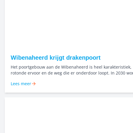
Wibenaheerd krijgt drakenpoort
Het poortgebouw aan de Wibenaheerd is heel karakteristiek,
rotonde ervoor en de weg die er onderdoor loopt. In 2030 wo
verouderde jongerenflat afgebroken, om plaats te maken vo
Lees meer
nieuwbouw. Maggy Kruse is oud-bewoonster én medewerker
Buurtacademie Beijum. Zij zag een kans: ook dit kan iets bet
meer verbinding in de buurt.