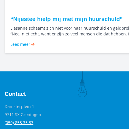
“Nijestee hielp mij met mijn huurschuld”
Liesanne schaamt zich niet voor haar huurschuld en geldpr
“Nee, niet echt, want er zijn zo veel mensen die dat hebben.
hoge energieprijzen enzo is het bijna logisch. Alleen voor mij
Lees meer
vind ik het wel een dingetje, zo van ‘had ik het niet beter ku
Maar echt schamen? Nee.”
Contact
Damsterplein 1
9711 SX Groningen
(050) 853 35
33