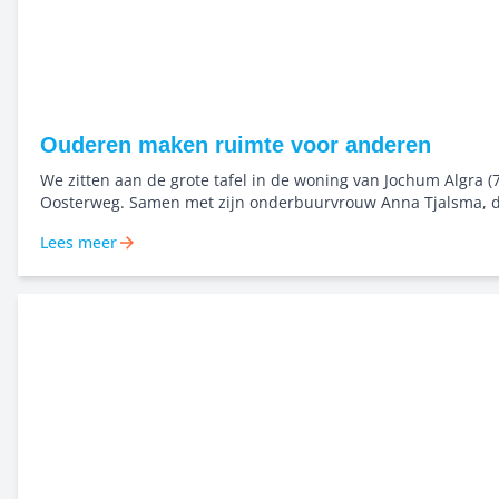
Ouderen maken ruimte voor anderen
We zitten aan de grote tafel in de woning van Jochum Algra (
Oosterweg. Samen met zijn onderbuurvrouw Anna Tjalsma, d
jaartjes jonger is. Met tape vastgeplakt op het tafelblad ligt 
Lees meer
plattegrond van de nieuwe woning, als een placemat, compl
koffievlekken. “Ja, die ligt daar al maanden. Zo wen ik alvast e
zegt Jochum. Beiden gaan verhuizen naar het spiksplinterni
wooncomplex Voltage aan de Tonkensstraat bij de Euroborg. 
geen gewone verhuizing...