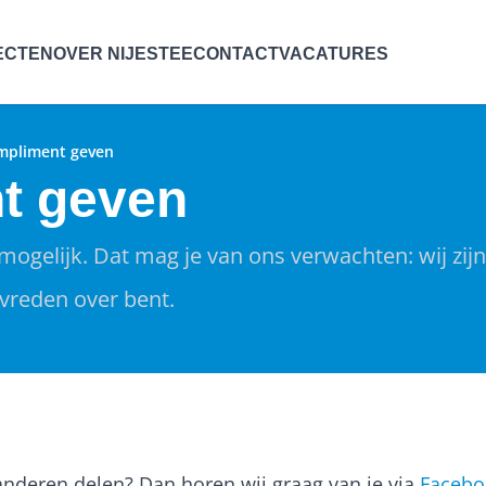
ECTEN
OVER NIJESTEE
CONTACT
VACATURES
mpliment geven
t geven
ogelijk. Dat mag je van ons verwachten: wij zij
evreden over bent.
 anderen delen? Dan horen wij graag van je via
Facebo