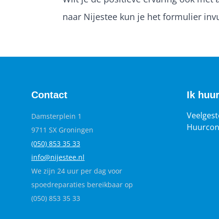
naar Nijestee kun je het formulier invu
Contact
Ik huu
Veelgest
Damsterplein 1
Huurcon
9711 SX Groningen
(050) 853 35
33
info@nijestee.nl
We zijn 24 uur per dag voor
spoedreparaties bereikbaar op
(050) 853 35 33