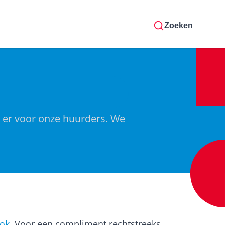
Zoeken
n er voor onze huurders. We
ok
. Voor een compliment rechtstreeks