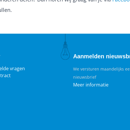
llen.
r
Aanmelden nieuwsbr
elde vragen
We versturen maandelijks e
tract
nieuwsbrief
Meer informatie