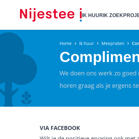
IK HUUR
IK ZOEK
PROJ
Home
Ik huur
Meepraten
Co
Complimen
We doen ons werk zo goed m
horen graag als je ergens t
VIA FACEBOOK
Wilt je de positieve ervaring ook met