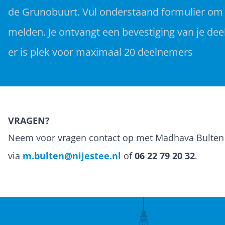
de Grunobuurt. Vul onderstaand formulier om 
melden. Je ontvangt een bevestiging van je de
er is plek voor maximaal 20 deelnemers
VRAGEN?
Neem voor vragen contact op met Madhava Bulten
via
m.bulten@nijestee.nl
of
06 22 79 20 32
.