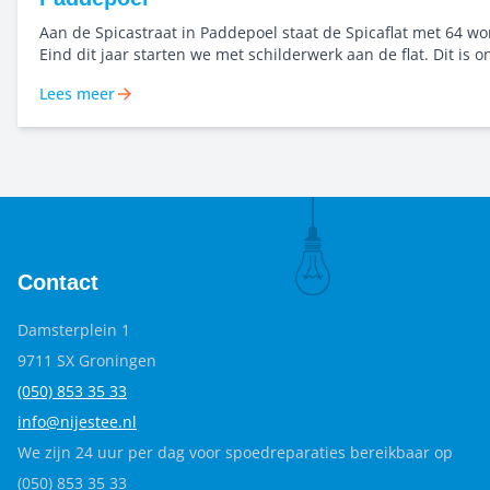
Aan de Spicastraat in Paddepoel staat de Spicaflat met 64 w
Eind dit jaar starten we met schilderwerk aan de flat. Dit is 
van het groot onderhoud. Kleur begint bij goed kijken Voor dit project
Lees meer
werken we vanaf het begin samen met kleuranalist Roelienke 
Zij zorgt voor een ontwerp dat past bij het gebouw, de omge
materialen. Het doel: een plek waar bewoners zich prettig vo
trots op zijn.
Contact
Damsterplein 1
9711 SX Groningen
(050) 853 35
33
info@nijestee.nl
We zijn 24 uur per dag voor spoedreparaties bereikbaar op
(050) 853 35 33