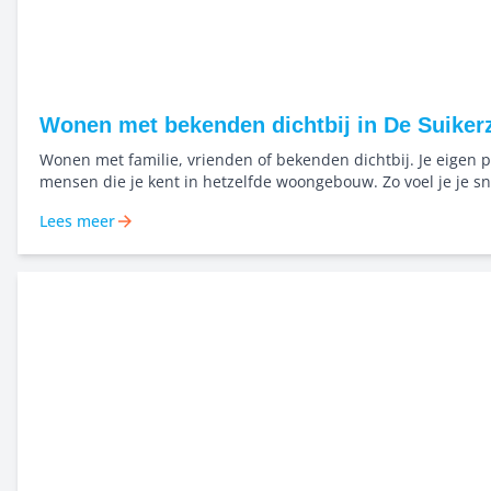
Wonen met bekenden dichtbij in De Suikerz
Wonen met familie, vrienden of bekenden dichtbij. Je eigen p
mensen die je kent in hetzelfde woongebouw. Zo voel je je sn
en bouwen we samen aan een buurt waar mensen elkaar ke
Lees meer
naar elkaar omkijken. Niet alleen starten, maar dichtbij elka
samen groeien in het Bernard Rölinghof.