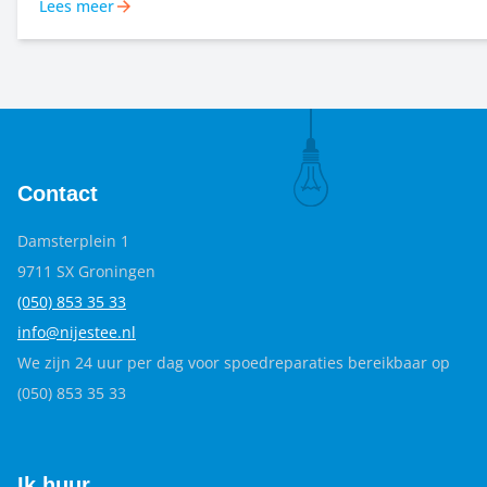
Lees meer
werken we vanaf het begin samen met kleuranalist Roelienke 
Zij zorgt voor een ontwerp dat past bij het gebouw, de omge
materialen. Het doel: een plek waar bewoners zich prettig vo
trots op zijn.
Contact
Damsterplein 1
9711 SX Groningen
(050) 853 35
33
info@nijestee.nl
We zijn 24 uur per dag voor spoedreparaties bereikbaar op
(050) 853 35 33
Ik huur