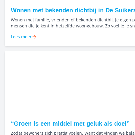
Wonen met bekenden dichtbij in De Suikerz
Wonen met familie, vrienden of bekenden dichtbij. Je eigen p
mensen die je kent in hetzelfde woongebouw. Zo voel je je sn
en bouwen we samen aan een buurt waar mensen elkaar ke
Lees meer
naar elkaar omkijken. Niet alleen starten, maar dichtbij elka
samen groeien in het Bernard Rölinghof.
“Groen is een middel met geluk als doel”
Zodat bewoners zich prettig voelen. Want dat vinden we belan