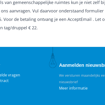
els van gemeenschappelijke ruimtes kun je niet zelf bij
j ons aanvragen. Vul daarvoor onderstaand formulier 
5. Voor de betaling ontvang je een AcceptEmail . Let 
en tag/druppel € 22.
r
Aanmelden nieuwsbr
elde vragen
We versturen maandelijks e
tract
nieuwsbrief
Meer informatie