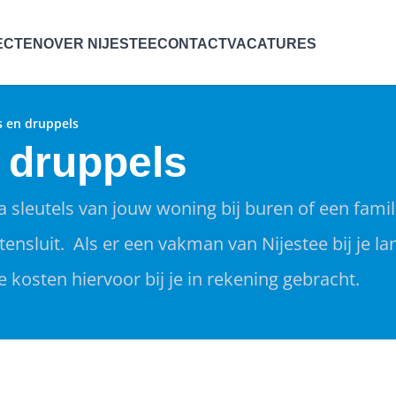
ECTEN
OVER NIJESTEE
CONTACT
VACATURES
s en druppels
n druppels
 sleutels van jouw woning bij buren of een familie
uitensluit. Als er een vakman van Nijestee bij je
 kosten hiervoor bij je in rekening gebracht.