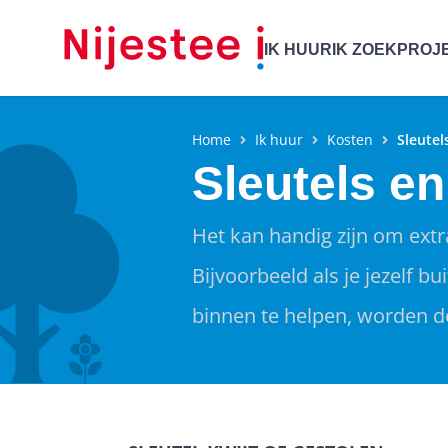
IK HUUR
IK ZOEK
PROJ
Home
Ik huur
Kosten
Sleutel
Sleutels e
Het kan handig zijn om extra
Bijvoorbeeld als je jezelf b
binnen te helpen, worden de