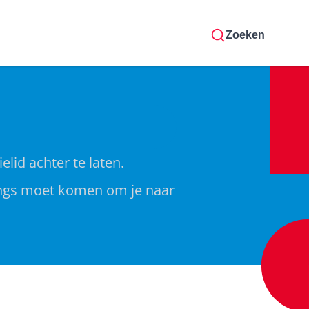
Zoeken
lid achter te laten.
 langs moet komen om je naar