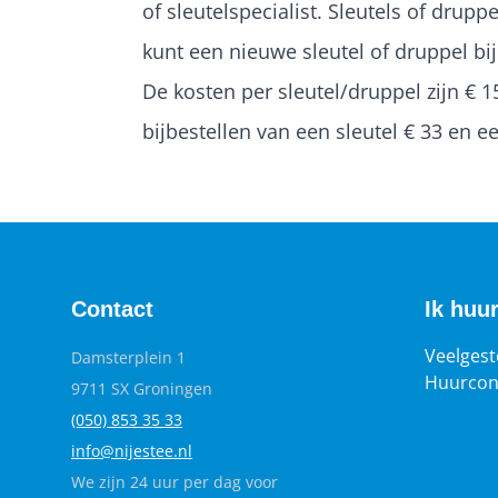
of sleutelspecialist. Sleutels of drupp
kunt een nieuwe sleutel of druppel bi
De kosten per sleutel/druppel zijn € 1
bijbestellen van een sleutel € 33 en e
Contact
Ik huu
Veelgest
Damsterplein 1
Huurcon
9711 SX Groningen
(050) 853 35
33
info@nijestee.nl
We zijn 24 uur per dag voor