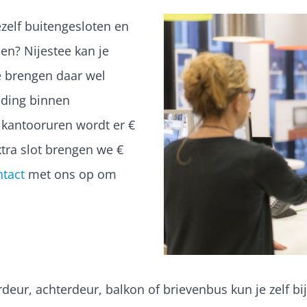
jezelf buitengesloten en
en? Nijestee kan je
 brengen daar wel
lding binnen
n kantooruren wordt er €
xtra slot brengen we €
ntact
met ons op om
rdeur, achterdeur, balkon of brievenbus kun je zelf 