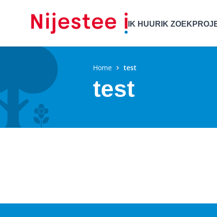
IK HUUR
IK ZOEK
PROJ
Home
test
test