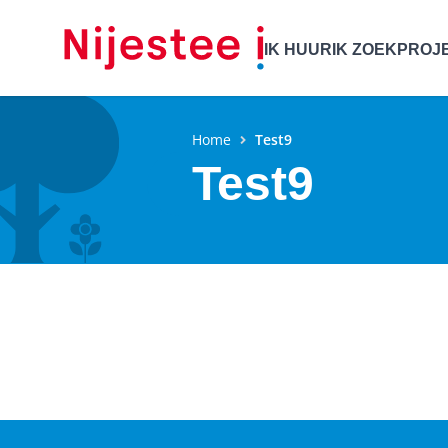
IK HUUR
IK ZOEK
PROJ
Home
Test9
Test9