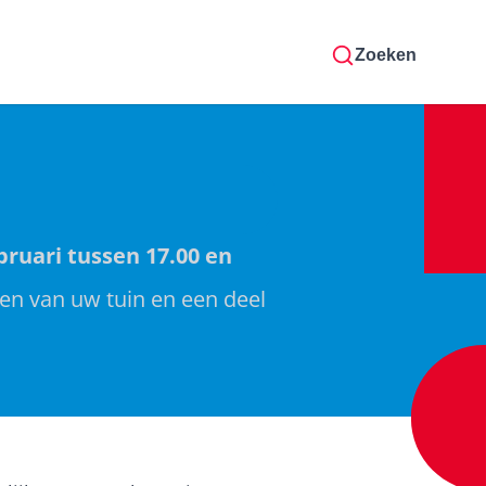
Zoeken
ruari tussen 17.00 en
en van uw tuin en een deel