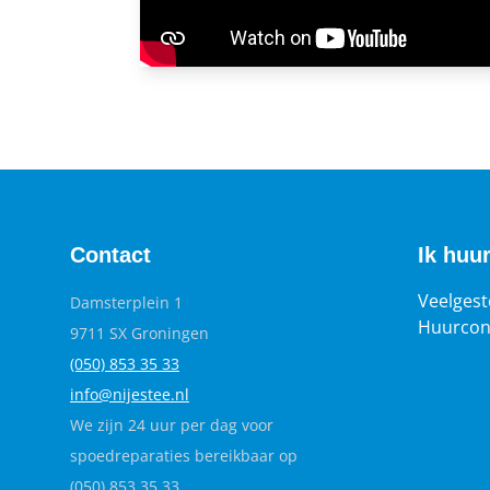
Contact
Ik huu
Veelgest
Damsterplein 1
Huurcon
9711 SX Groningen
(050) 853 35
33
info@nijestee.nl
We zijn 24 uur per dag voor
spoedreparaties bereikbaar op
(050) 853 35 33