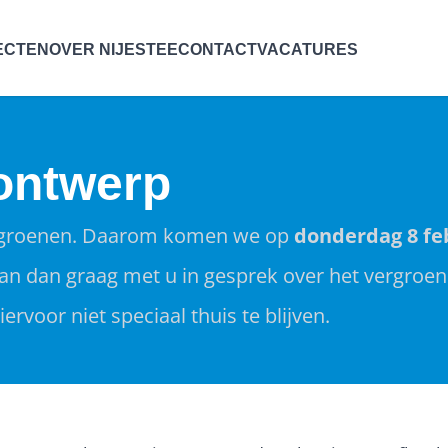
ECTEN
OVER NIJESTEE
CONTACT
VACATURES
 ontwerp
rgroenen. Daarom komen we op
donderdag 8 feb
aan dan graag met u in gesprek over het vergroen
ervoor niet speciaal thuis te blijven.