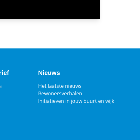
ief
Nieuws
Het laatste nieuws
en
Bewonersverhalen
Initiatieven in jouw buurt en wijk