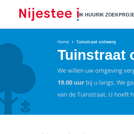
IK HUUR
IK ZOEK
PROJ
Home
Tuinstraat ontwerp
Tuinstraat
We willen uw omgeving ve
19.00 uur
bij u langs. We g
van de Tuinstraat. U hoeft hi