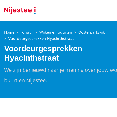
Home
Ik huur
Wijken en buurten
Oosterparkwijk
Voordeurgesprekken Hyacinthstraat
Voordeurgesprekken
Hyacinthstraat
We zijn benieuwd naar je mening over jouw wo
buurt en Nijestee.