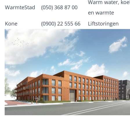
Warm water, koe
WarmteStad
(050) 368 87 00
en warmte
Kone
(0900) 22 555 66
Liftstoringen