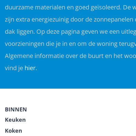
duurzame materialen en goed geïsoleerd. De 
zijn extra energiezuinig door de zonnepanelen 
dak liggen. Op deze pagina geven we een uitleg
voorzieningen die je in en om de woning terugv
Algemene informatie over de buurt en het w
vind je
hier
.
BINNEN
Keuken
Koken