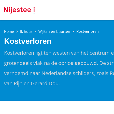
Home
Ik huur
Wijken en buurten
Kostverloren
Kostverloren
Kostverloren ligt ten westen van het centrum e
grotendeels vlak na de oorlog gebouwd. De stra
vernoemd naar Nederlandse schilders, zoals 
van Rijn en Gerard Dou.