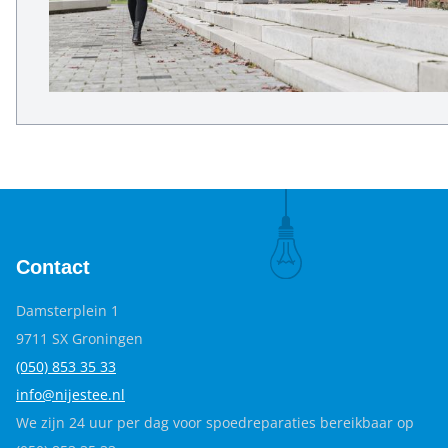
Contact
Damsterplein 1
9711 SX Groningen
(050) 853 35
33
info@nijestee.nl
We zijn 24 uur per dag voor spoedreparaties bereikbaar op