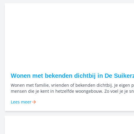
Wonen met bekenden dichtbij in De Suikerz
Wonen met familie, vrienden of bekenden dichtbij. Je eigen p
mensen die je kent in hetzelfde woongebouw. Zo voel je je sn
en bouwen we samen aan een buurt waar mensen elkaar ke
Lees meer
naar elkaar omkijken. Niet alleen starten, maar dichtbij elka
samen groeien in het Bernard Rölinghof.