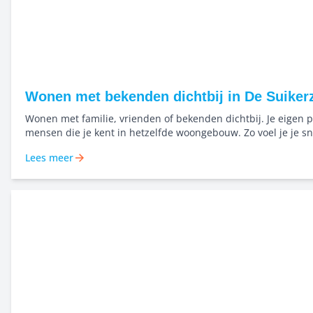
Wonen met bekenden dichtbij in De Suikerz
Wonen met familie, vrienden of bekenden dichtbij. Je eigen p
mensen die je kent in hetzelfde woongebouw. Zo voel je je sn
en bouwen we samen aan een buurt waar mensen elkaar ke
Lees meer
naar elkaar omkijken. Niet alleen starten, maar dichtbij elka
samen groeien in het Bernard Rölinghof.