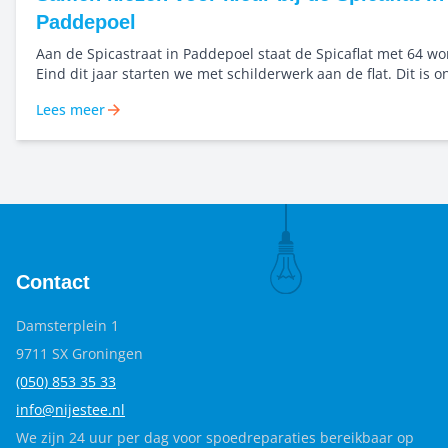
Paddepoel
Aan de Spicastraat in Paddepoel staat de Spicaflat met 64 w
Eind dit jaar starten we met schilderwerk aan de flat. Dit is 
van het groot onderhoud. Kleur begint bij goed kijken Voor dit project
Lees meer
werken we vanaf het begin samen met kleuranalist Roelienke 
Zij zorgt voor een ontwerp dat past bij het gebouw, de omge
materialen. Het doel: een plek waar bewoners zich prettig vo
trots op zijn.
Contact
Damsterplein 1
9711 SX Groningen
(050) 853 35
33
info@nijestee.nl
We zijn 24 uur per dag voor spoedreparaties bereikbaar op